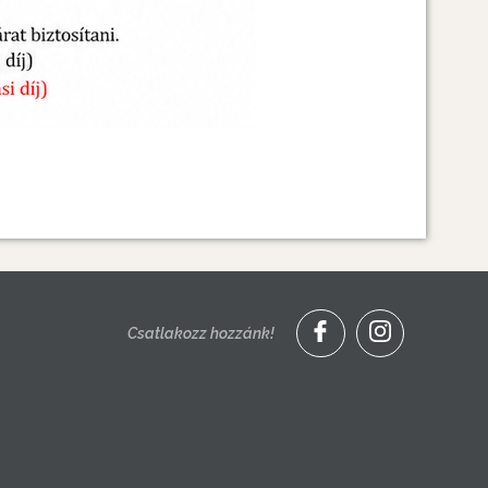
Csatlakozz hozzánk!