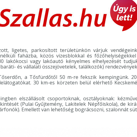
ott, ligetes, parkosított területünkön várjuk vendége
élküli faházba, közös vizesblokkal és főzőhelyiségekkel
30 lakókocsi vagy lakóautó kényelmes elhelyezését tudjuk
baráti- és vállalati összejövetelek, találkozók) rendezvénye
serdőn, a Tősfürdőtől 50 m-re fekszik kempingünk. 200
elátogatókat. 30 km-es körzeten belül elérhető Kecskemét
ngben elszállásolt csoportoknak, osztályoknak: kézműves
intését (Pulai Gyűjtemény, Lakitelek Népfőiskola), de kir
rfonók). Emellett van lehetőség bográcsozni, szalonnát sütn