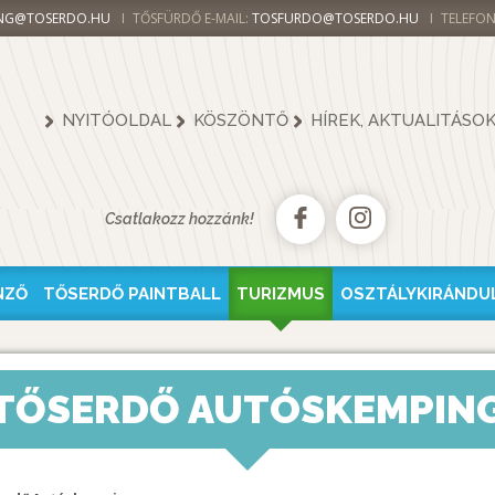
NG@TOSERDO.HU
TŐSFÜRDŐ E-MAIL:
TOSFURDO@TOSERDO.HU
TELEFON
NYITÓOLDAL
KÖSZÖNTŐ
HÍREK, AKTUALITÁSO
Csatlakozz hozzánk!
NZŐ
TŐSERDŐ PAINTBALL
TURIZMUS
OSZTÁLYKIRÁNDU
TŐSERDŐ AUTÓSKEMPIN