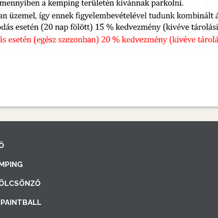
Ő
MPING
ÖLCSÖNZŐ
PAINTBALL