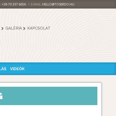
:
+36 70 337 6656
E-MAIL:
HELLO@TOSERDO.HU
K
GALÉRIA
KAPCSOLAT
LÁS
VIDEÓK
G