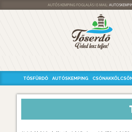
AUTÓS KEMPING FOGLALÁS I E-MAIL:
AUTOSKEMPI
TŐSFÜRDŐ
AUTÓSKEMPING
CSÓNAKKÖLCSÖ