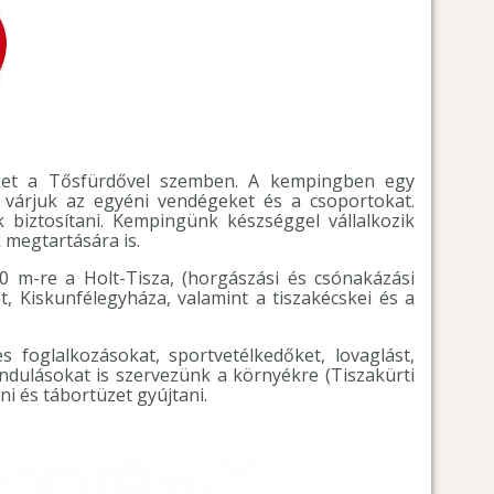
inket a Tősfürdővel szemben. A kempingben egy
 várjuk az egyéni vendégeket és a csoportokat.
 biztosítani. Kempingünk készséggel vállalkozik
k megtartására is.
 m-re a Holt-Tisza, (horgászási és csónakázási
, Kiskunfélegyháza, valamint a tiszakécskei és a
 foglalkozásokat, sportvetélkedőket, lovaglást,
ándulásokat is szervezünk a környékre (Tiszakürti
i és tábortüzet gyújtani.