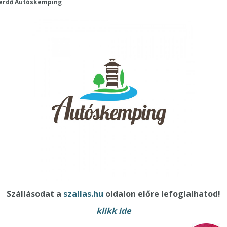
erdő Autóskemping
Szállásodat a
szallas.hu
oldalon előre lefoglalhatod!
klikk ide