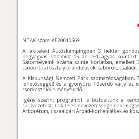
NTAK szám: KE20010569
A lakiteleki Autóskempingben 3 hektár gondoz
négyágyas, valamint 15 db 2+1 ágyas komfort n
Sátorhelyeink száma szinte korlátlan, emellett 
csoportos (osztálykirándulások, táborok, családi-, 
A Kiskunsági Nemzeti Park szomszédságában, Tő
lehetőséggel) és a gyönyörű Tőserdő várja az id
cserkeszőlői élményfürdő.
Igény szerint programot is biztosítunk a kempi
túravezetést, Lakitelek nevezetességeinek megtek
Arborétum, tiszaalpári Árpád-kori emlékek és kosá